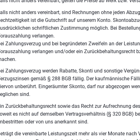
alls nicht anders vereinbart, gelten die Preise ab Werk bzw. Ve
alls nicht anders vereinbart, sind Rechnungen ohne jeden Abzug 
echtzeitigkeit ist die Gutschrift auf unserem Konto. Skontoabzu
usdrücklichen schriftlichen Zustimmung möglich. Bei Bestellung
orauszahlung verlangen.
ei Zahlungsverzug und bei begründeten Zweifeln an der Leistu
orauszahlung verlangen und/oder ein Zurückbehaltungsrecht bzg
achen.
ei Zahlungsverzug werden Rabatte, Skonti und sonstige Vergüns
erzugszinsen gemäß § 288 BGB fällig. Der kaufmännische Fällig
iervon unberührt. Eingeräumter Skonto, darf nur abgezogen we
eglichen sind.
in Zurückbehaltungsrecht sowie das Recht zur Aufrechnung de
oweit es nicht auf demselben Vertragsverhältnis (§ 320 BGB) beru
nbestritten oder von uns anerkannt sind.
eträgt die vereinbarte Leistungszeit mehr als vier Monate nach 