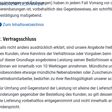
rgänzungen und Änderungen) haben in jedem Fall Vorrang vor di
and20250722_DINA4.pdf
ereinbarungen ist, vorbehaltlich des Gegenbeweises, ein schriftli
estätigung maßgebend.
Zum Inhaltsverzeichnis
. Vertragsschluss
alls nicht anders ausdrücklich erklärt, sind unsere Angebote fr
es Kunden, ohne Kenntnis der Verhältnisse oder Vorgaben beim K
uf dieser Grundlage angebotene Leistung seinen Bedürfnissen e
önnen wir innerhalb von 10 Werktagen annehmen. Mündliche un
nsbesondere etwaige mündliche Nebenabreden oder Zusicherun
ertriebsmitarbeiter, bedürfen zu ihrer Rechtsgültigkeit unserer sc
ür Umfang und Gegenstand der Leistung ist alleine der Liefers
nderungen gegenüber der Bestellung des Kunden, so gilt dessen
ie Lieferung vorbehaltlos entgegennimmt und nicht innerhalb an
iderspricht.