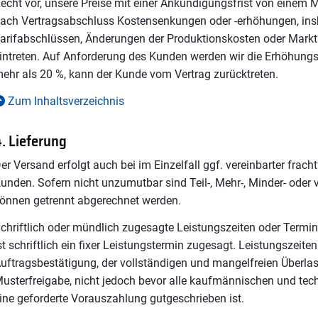
echt vor, unsere Preise mit einer Ankündigungsfrist von eine
ach Vertragsabschluss Kostensenkungen oder -erhöhungen, in
arifabschlüssen, Änderungen der Produktionskosten oder Marktp
intreten. Auf Anforderung des Kunden werden wir die Erhöhungsf
ehr als 20 %, kann der Kunde vom Vertrag zurücktreten.
Zum Inhaltsverzeichnis
. Lieferung
er Versand erfolgt auch bei im Einzelfall ggf. vereinbarter frach
unden. Sofern nicht unzumutbar sind Teil-, Mehr-, Minder- oder v
önnen getrennt abgerechnet werden.
chriftlich oder mündlich zugesagte Leistungszeiten oder Termin
st schriftlich ein fixer Leistungstermin zugesagt. Leistungszeit
uftragsbestätigung, der vollständigen und mangelfreien Überla
usterfreigabe, nicht jedoch bevor alle kaufmännischen und tec
ine geforderte Vorauszahlung gutgeschrieben ist.