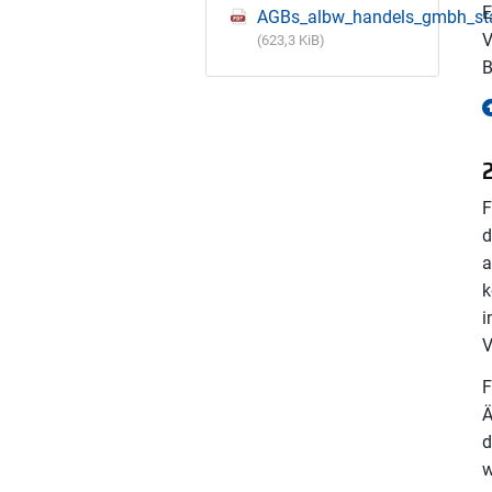
E
AGBs_albw_handels_gmbh_st
V
(623,3 KiB)
B
2
F
d
a
k
i
V
F
Ä
d
w