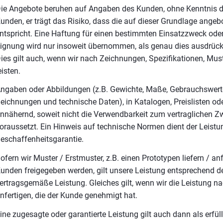
ie Angebote beruhen auf Angaben des Kunden, ohne Kenntnis d
unden, er trägt das Risiko, dass die auf dieser Grundlage ange
ntspricht. Eine Haftung für einen bestimmten Einsatzzweck oder
ignung wird nur insoweit übernommen, als genau dies ausdrücklic
ies gilt auch, wenn wir nach Zeichnungen, Spezifikationen, Mus
eisten.
ngaben oder Abbildungen (z.B. Gewichte, Maße, Gebrauchswerte,
eichnungen und technische Daten), in Katalogen, Preislisten od
nnähernd, soweit nicht die Verwendbarkeit zum vertraglichen
oraussetzt. Ein Hinweis auf technische Normen dient der Leistu
eschaffenheitsgarantie.
ofern wir Muster / Erstmuster, z.B. einen Prototypen liefern / a
unden freigegeben werden, gilt unsere Leistung entsprechend 
ertragsgemäße Leistung. Gleiches gilt, wenn wir die Leistung n
nfertigen, die der Kunde genehmigt hat.
ine zugesagte oder garantierte Leistung gilt auch dann als erfüll