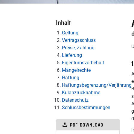
Inhalt
Geltung
Vertragsschluss
U
Preise, Zahlung
Lieferung
1
Eigentumsvorbehalt
Mängelrechte
A
Haftung
e
Haftungsbegrenzung/Verjährung
B
Kulanzrücknahme
s
Datenschutz
A
Schlussbestimmungen
g
d
PDF-DOWNLOAD
I