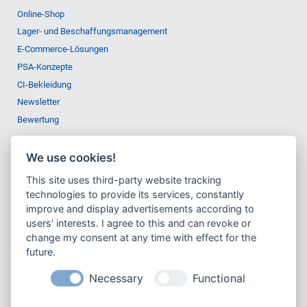
Online-Shop
Lager- und Beschaffungsmanagement
E-Commerce-Lösungen
PSA-Konzepte
CI-Bekleidung
Newsletter
Bewertung
We use cookies!
Unternehmen
This site uses third-party website tracking
technologies to provide its services, constantly
Portrait
improve and display advertisements according to
Zertifizierungen
users' interests. I agree to this and can revoke or
change my consent at any time with effect for the
Nachrichten
future.
Meilensteine
Werte
Necessary
Functional
Nachhaltigkeit